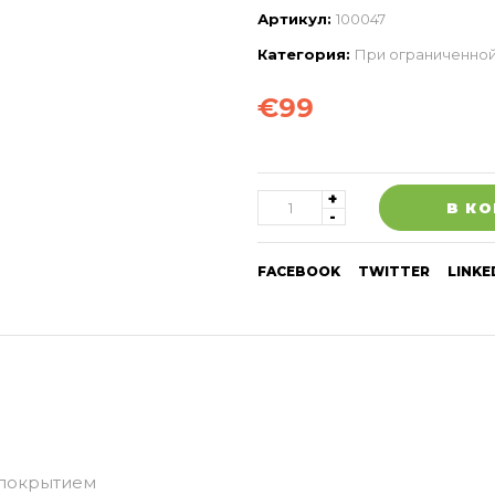
Артикул:
100047
Категория:
При ограниченно
€
99
В К
FACEBOOK
TWITTER
LINKE
 покрытием