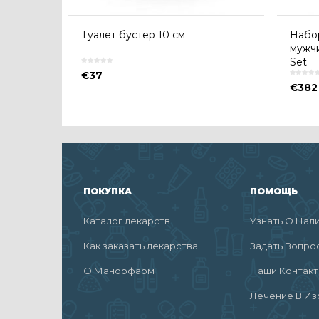
Туалет бустер 10 см
Набор
мужчи
Set
€
37
€
382
ПОКУПКА
ПОМОЩЬ
Каталог лекарств
Узнать О Нал
Как заказать лекарства
Задать Вопро
О Манорфарм
Наши Контак
Лечение В Из