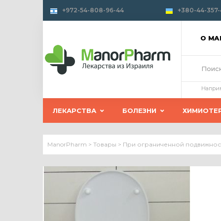
+972-54-808-96-44
+380-44-357-
О М
Напри
ЛЕКАРСТВА
БОЛЕЗНИ
ХИМИОТЕ
ManorPharm
>
Товары
>
При ограниченной подвижнос