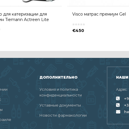
 для катеризации для
Visco матрас премиум Gel
н Tiemann Actreen Lite
€
450
ДОПОЛНИТЕЛЬНО
НАШИ
ичии
Условия и политика
Адрес:
конфиденциальности
+9
с
Уставные документы
+3
ты
h
Новости фармакологии
раиле