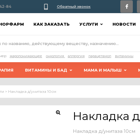
42-84
Обратный звонок
АНОРФАРМ
КАК ЗАКАЗАТЬ
УСЛУГИ
НОВОСТИ
мер:
жаропонижающее
онкология
аллергия
парацетамол
витамины
РАПИЯ
ВИТАМИНЫ И БАД
МАМА И МАЛЫШ
ти
>
Накладка д/унитаза 10см
Накладка д
Накладка д/унитаза 10см