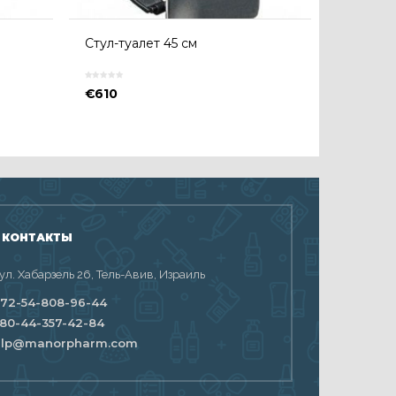
Стул-туалет 45 см
€
610
 КОНТАКТЫ
 ул. Хабарзель 26, Тель-Авив, Израиль
72-54-808-96-44
80-44-357-42-84
elp@manorpharm.com