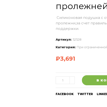
пролежне
Силиконовая подушка с от
пролежни,за счет правил
поддержки.
Артикул:
52528
Категория:
При ограниченно
₽
3,691
В К
FACEBOOK
TWITTER
LINKE