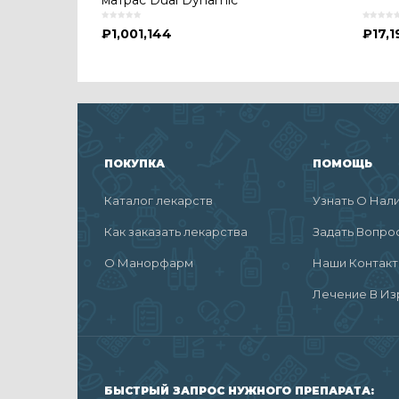
матрас Dual Dynamic
₽
1,001,144
₽
17,1
ПОКУПКА
ПОМОЩЬ
Каталог лекарств
Узнать О Нал
Как заказать лекарства
Задать Вопро
О Манорфарм
Наши Контак
Лечение В Из
БЫСТРЫЙ ЗАПРОС НУЖНОГО ПРЕПАРАТА: