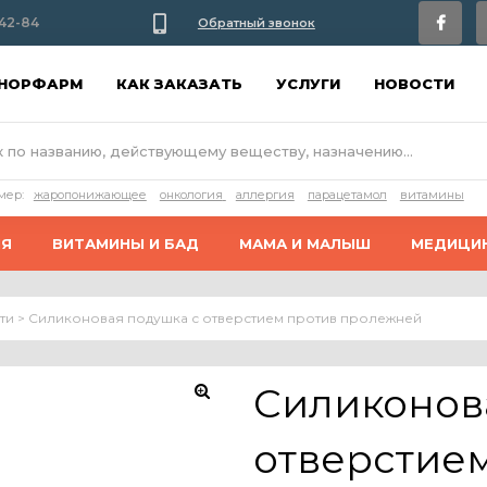
42-84
Обратный звонок
АНОРФАРМ
КАК ЗАКАЗАТЬ
УСЛУГИ
НОВОСТИ
мер:
жаропонижающее
онкология
аллергия
парацетамол
витамины
ИЯ
ВИТАМИНЫ И БАД
МАМА И МАЛЫШ
МЕДИЦИ
ти
>
Силиконовая подушка с отверстием против пролежней
Силиконов
🔍
отверстие