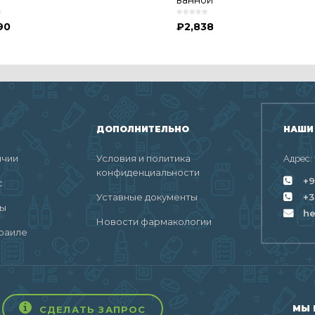
ванной
90
₽
2,838
ДОПОЛНИТЕЛЬНО
НАШИ
ичии
Условия и политика
Адрес:
конфиденциальности
+9
с
Уставные документы
+3
ты
h
Новости фармакологии
раиле
МЫ 
СДЕЛАТЬ ЗАПРОС