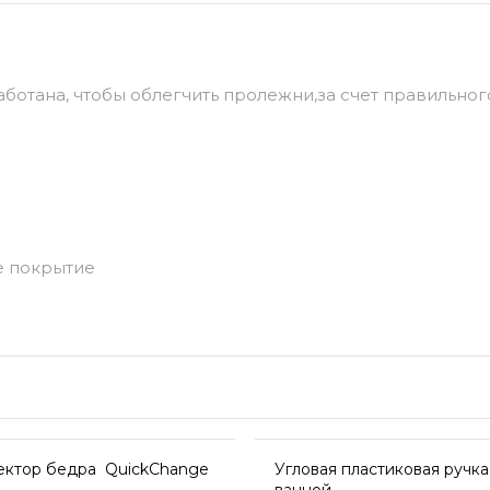
ботана, чтобы облегчить пролежни,за счет правильно
е покрытие
ектор бедра QuickChange
Угловая пластиковая ручка