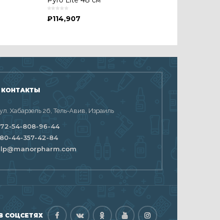
Pyro Lite 48 см
₽
114,907
 КОНТАКТЫ
 ул. Хабарзель 26, Тель-Авив, Израиль
72-54-808-96-44
80-44-357-42-84
elp@manorpharm.com
В СОЦСЕТЯХ