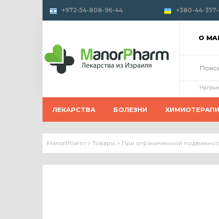
+972-54-808-96-44
+380-44-357-
О М
Напри
ЛЕКАРСТВА
БОЛЕЗНИ
ХИМИОТЕРАП
ManorPharm
>
Товары
>
При ограниченной подвижнос