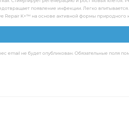
ятках. Стимулирует регенерацию и рост новых клеток.
дотвращает появление инфекции. Легко впитывается.
ive Repair K+™ на основе активной формы природного 
ес email не будет опубликован.
Обязательные поля п