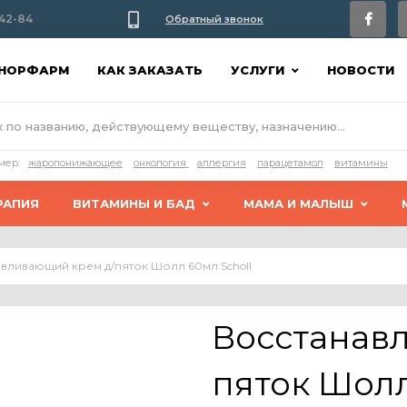
42-84
Обратный звонок
АНОРФАРМ
КАК ЗАКАЗАТЬ
УСЛУГИ
НОВОСТИ
мер:
жаропонижающее
онкология
аллергия
парацетамол
витамины
РАПИЯ
ВИТАМИНЫ И БАД
МАМА И МАЛЫШ
вливающий крем д/пяток Шолл 60мл Scholl
Восстанав
пяток Шолл