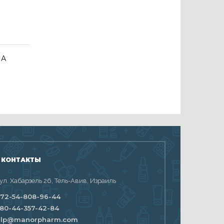
 А
 КОНТАКТЫ
 ул. Хабарзель 26, Тель-Авив, Израиль
72-54-808-96-44
80-44-357-42-84
elp@manorpharm.com