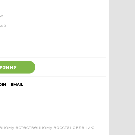
ье
жей
ОРЗИНУ
DIN
EMAIL
ивному естественному восстановлению