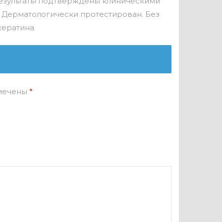
 Результаты подтверждены клиническими
 Дерматологически протестирован. Без
кератина
омечены
*