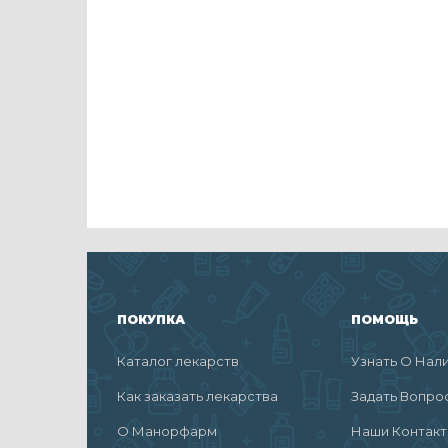
ПОКУПКА
ПОМОЩЬ
Каталог лекарств
Узнать О Нал
Как заказать лекарства
Задать Вопро
О Манорфарм
Наши Контак