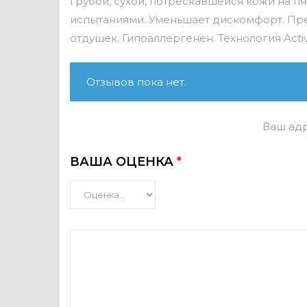
грубой, сухой, потрескавшейся кожи на п
испытаниями. Уменьшает дискомфорт. Пре
отдушек. Гипоаллергенен. Технология Act
Отзывов пока нет.
Ваш адр
ВАША ОЦЕНКА
*