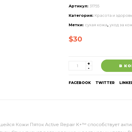
Артикул:
31755
Категория:
Красота и здоров
Метки:
сухая кожа
,
уход за ко
$
30
В К
FACEBOOK
TWITTER
LINKE
йся Кожи Пяток Active Repair K+™ способствует акт