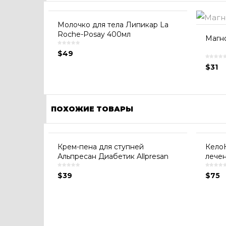
Молочко для тела Липикар La
Roche-Posay 400мл
Магн
$
49
$
31
ПОХОЖИЕ ТОВАРЫ
Крем-пена для ступней
КелоК
Альпресан Диабетик Allpresan
лечен
$
39
$
75