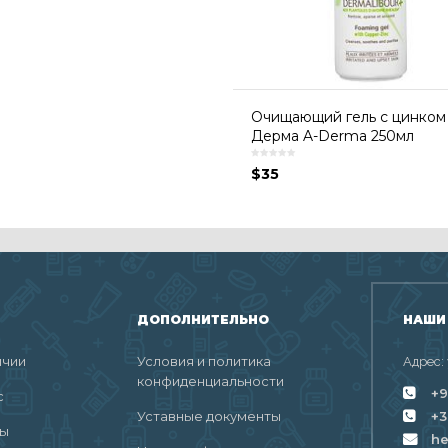
Очищающий гель с цинком
Дерма A-Derma 250мл
$
35
ДОПОЛНИТЕЛЬНО
НАШИ
ичии
Условия и политика
Адрес:
конфиденциальности
+9
с
Уставные документы
+3
ты
h