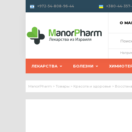
+972-54-808-96-44
+380-44-357-
О М
Напри
ЛЕКАРСТВА
БОЛЕЗНИ
ХИМИОТЕ
ManorPharm
>
Товары
>
Красота и здоровье
>
Восстана