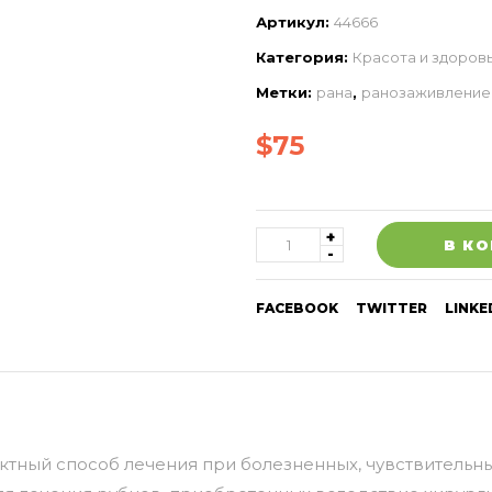
Артикул:
44666
Категория:
Красота и здоров
Метки:
рана
,
ранозаживление
$
75
В К
FACEBOOK
TWITTER
LINKE
актный способ лечения при болезненных, чувствительн