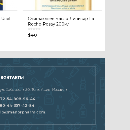
Uriel
Cмягчающее масло Липикар La
Roche-Posay 200мл
$
40
 КОНТАКТЫ
 ул. Хабарзель 26, Тель-Авив, Израиль
72-54-808-96-44
80-44-357-42-84
elp@manorpharm.com