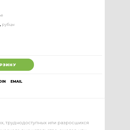
ье
,
рубцы
ОРЗИНУ
DIN
EMAIL
ых, труднодоступных или разросшихся