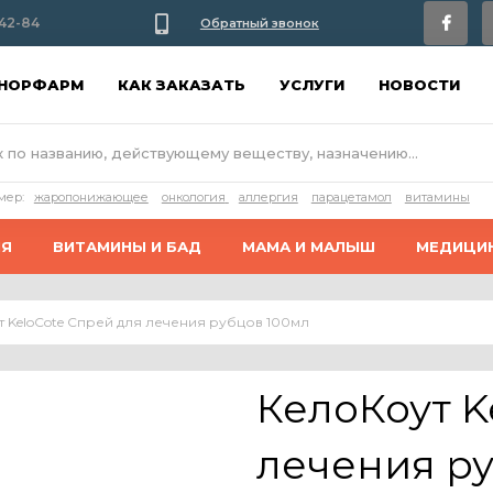
42-84
Обратный звонок
АНОРФАРМ
КАК ЗАКАЗАТЬ
УСЛУГИ
НОВОСТИ
мер:
жаропонижающее
онкология
аллергия
парацетамол
витамины
ИЯ
ВИТАМИНЫ И БАД
МАМА И МАЛЫШ
МЕДИЦИ
 KeloCote Спрей для лечения рубцов 100мл
КелоКоут K
лечения р