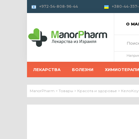
+972-54-808-96-44
+380-44-357-
О М
Напри
ЛЕКАРСТВА
БОЛЕЗНИ
ХИМИОТЕРАП
ManorPharm
>
Товары
>
Красота и здоровье
>
КелоКоут