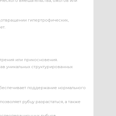
ического вмешательства, ожогов или
едотвращении гипертрофических,
ет.
 трения или прикосновения.
тав уникальных структурированных
 обеспечивает поддержание нормального
озволяет рубцу разрастаться, а также
ослеоперационных рубцов.