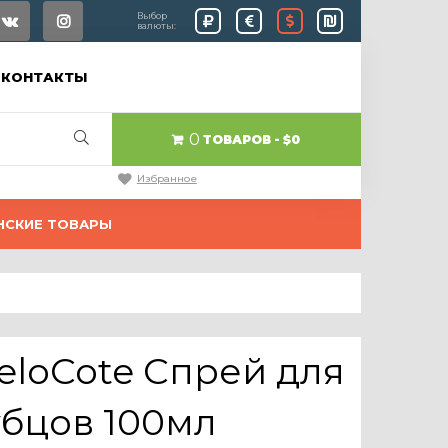
Выбор
валюты:
КОНТАКТЫ
0
ТОВАРОВ
$0
Избранное
НСКИЕ ТОВАРЫ
eloCote Спрей для
убцов 100мл