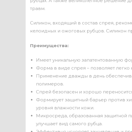
рубцах. А также великолепное решение д
травм.
Силикон, входящий в состав спрея, реко
келоидных и ожоговых рубцов. Силикон пр
Преимущества:
Имеет уникальную запатентованную фо
Форма в виде спрея – позволяет легко 
Применение дважды в день обеспечивае
полимеров.
Спрей безопасен и хорошо переносится
Формирует защитный барьер против хи
уровня влажности кожи.
Микросреда, образованная защитной пле
улучшает вид самого рубца.
Эффективно ускоряет заживление и пр