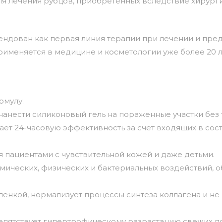
ля лечения рубцов, приобретенных вследствие хирург
мендован как первая линия терапии при лечении и пр
именяется в медицине и косметологии уже более 20 л
рмулу.
нанести силиконовый гель на пораженные участки без
т 24-часовую эффективность за счет входящих в сос
 пациентами с чувствительной кожей и даже детьми.
мических, физических и бактериальных воздействий,
нкой, нормализует процессы синтеза коллагена и не п
епятствует гипертрофическому разрастанию свежих п