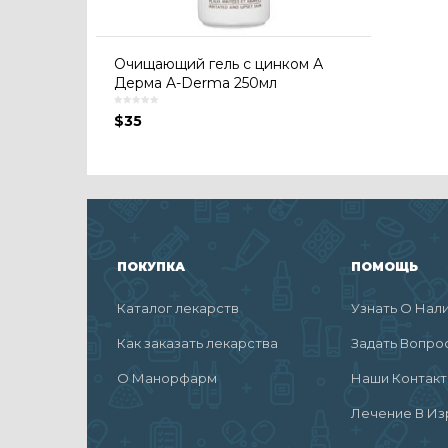
Очищающий гель с цинком А
Дерма A-Derma 250мл
$
35
ПОКУПКА
ПОМОЩЬ
Каталог лекарств
Узнать О Нал
Как заказать лекарства
Задать Вопро
О Манорфарм
Наши Контак
Лечение В Из