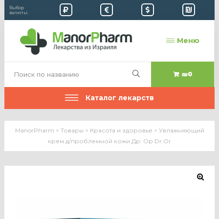
Выбор
валюты:
Меню
₪0
Каталог лекарств
ManorPharm
>
Товары
>
Красота и здоровье
>
Увлажняющий
крем д/проблемной кожи Др. Ор Dr.Or