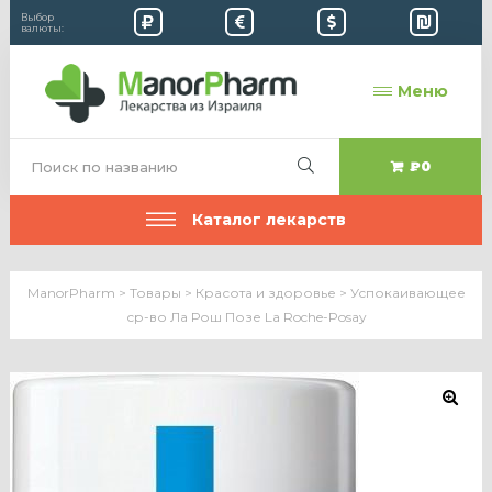
Выбор
валюты:
Меню
₽0
Каталог лекарств
ManorPharm
>
Товары
>
Красота и здоровье
>
Успокаивающее
ср-во Ла Рош Позе La Roche-Posay