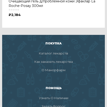
Очищающий гель д/проблемной кожи Эфаклар La
Roche-Posay 300мл
₽
2,184
ПОКУПКА
Каталог лекарств
Как заказать лекарства
О Манорфарм
ПОМОЩЬ
Узнать О Наличии
Задать Вопрос