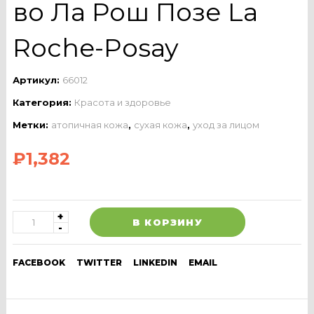
во Ла Рош Позе La
Roche-Posay
Артикул:
66012
Категория:
Красота и здоровье
Метки:
атопичная кожа
,
сухая кожа
,
уход за лицом
₽
1,382
В КОРЗИНУ
FACEBOOK
TWITTER
LINKEDIN
EMAIL