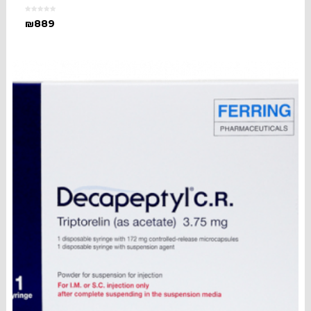
₪
889