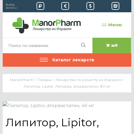
Выбор
валюты:
Меню
₪0
Каталог лекарств
ManorPharm
>
Товары
>
Лекарства по рецепту из Израиля
>
Липитор, Lipitor, Литорва, аторвастатин, 80 мг
Липитор, Lipitor,