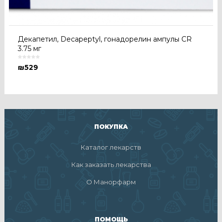
Декапетил, Decapeptyl, гонадорелин ампулы CR
3.75 мг
₪
529
ПОКУПКА
Каталог лекарств
Как заказать лекарства
О Манорфарм
ПОМОЩЬ