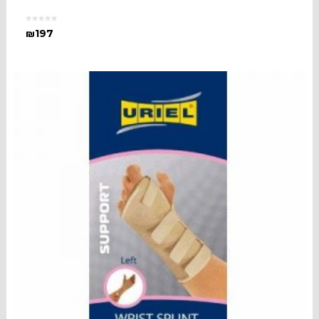
₪
197