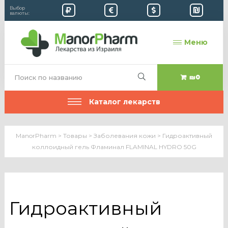
Выбор
валюты:
Меню
₪0
Каталог лекарств
ManorPharm
>
Товары
>
Заболевания кожи
>
Гидроактивный
коллоидный гель Фламинал FLAMINAL HYDRO 50G
Гидроактивный