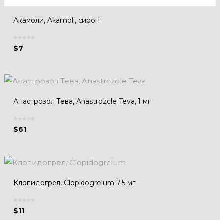
Акамоли, Akamoli, сироп
$
7
Анастрозол Тева, Anastrozole Teva, 1 мг
$
61
Клопидогрел, Clopidogrelum 7.5 мг
$
11