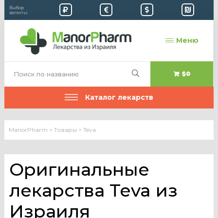
Выбор
валюты:
Меню
$0
Каталог лекарств
ManorPharm
>
Товары
>
Teva
Оригинальные
лекарства Teva из
Израиля