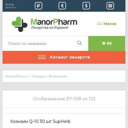
Выбор
валюты:
Меню
$0
Каталог лекарств
ManorPharm
>
Товары
>
Витамины
Отображение 97–108 из 123
Коэнзим Q-10 30 шт SupHerb