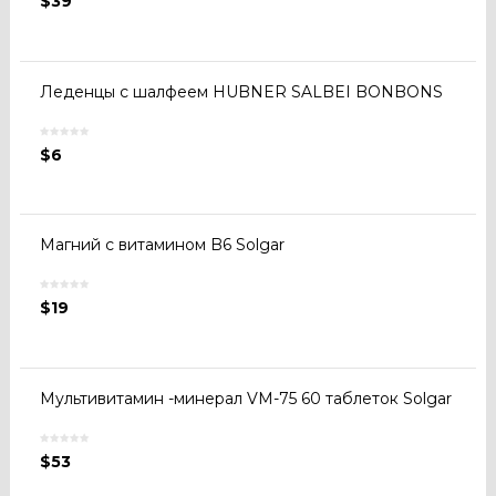
$
39
Леденцы с шалфеем HUBNER SALBEI BONBONS
$
6
Магний с витамином B6 Solgar
$
19
Мультивитамин -минерал VM-75 60 таблеток Solgar
$
53