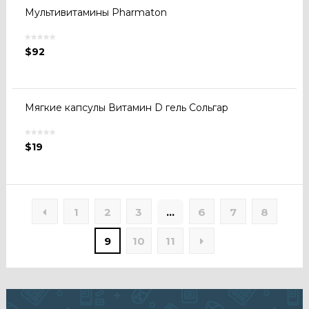
Мультивитамины Pharmaton
$
92
Мягкие капсулы Витамин D гель Сольгар
$
19
1
2
3
…
6
7
8
9
10
11