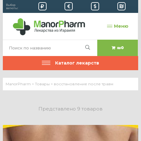
Выбор
валюты:
Меню
₪0
Каталог лекарств
ManorPharm
>
Товары
>
восстановление после травм
Представлено 9 товаров