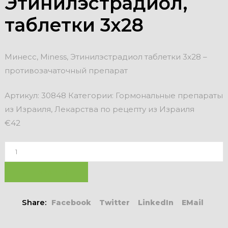
Этинилэстрадиол,
таблетки 3х28
Минесс, Miness, Этинилэстрадиол таблетки 3х28 –
противозачаточный препарат
Артикул:
30848
Категории:
Гормональные препараты
из Израиля
,
Лекарства по рецепту из Израиля
€
42
В КОРЗИНУ
Share:
Facebook
Twitter
LinkedIn
EMail