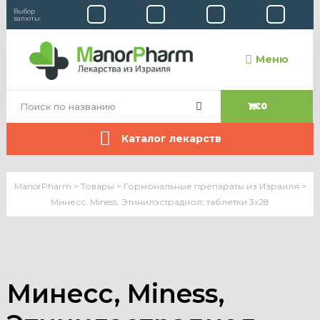
Выбор
валюты:
Меню
€0
Каталог лекарств
ManorPharm
>
Товары
>
Гормональные препараты из Израиля
>
Минесс, Miness, Этинилэстрадиол, таблетки 3х28
Минесс, Miness,