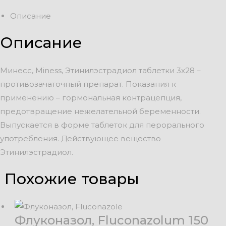
Описание
Описание
Минесс, Miness, Этинилэстрадиол таблетки 3х28 –
противозачаточный препарат. Показания к
применению – гормональная контрацепция,
предотвращение нежелательной беременности.
Выпускается в форме таблеток для перорального
употребления. Действующее вещество
Этинилэстрадиол.
Похожие товары
Флуконазол, Fluconazolum 150