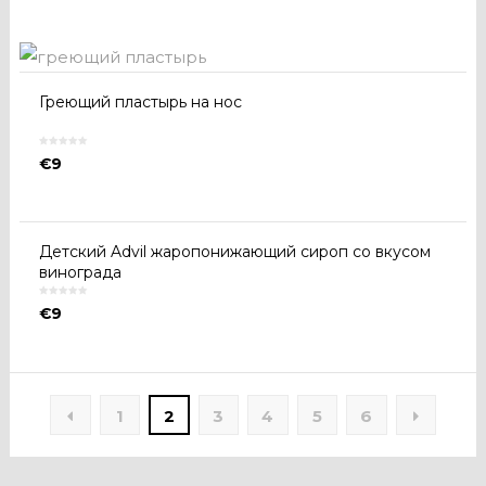
Греющий пластырь на нос
€
9
Детский Advil жаропонижающий сироп со вкусом
винограда
€
9
1
2
3
4
5
6