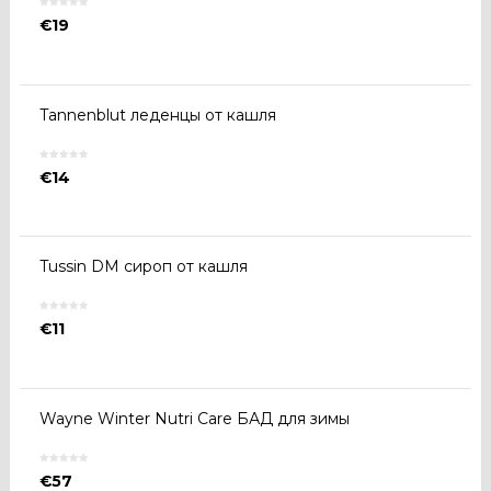
€
19
Tannenblut леденцы от кашля
€
14
Tussin DM сироп от кашля
€
11
Wayne Winter Nutri Care БАД для зимы
€
57