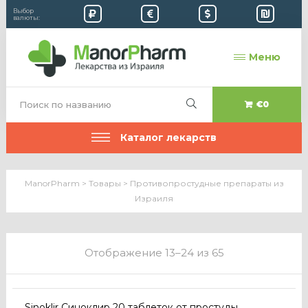
Выбор
валюты:
Меню
€0
Каталог лекарств
ManorPharm
>
Товары
>
Противопростудные препараты из
Израиля
Отображение 13–24 из 65
Sinoklir Синоклир 20 таблеток от простуды