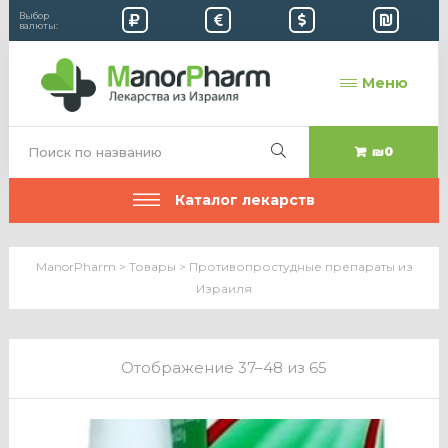
Выбор
валюты:
Меню
₪0
Каталог лекарств
ManorPharm
>
Товары
>
Противопростудные препараты из
Израиля
Отображение 37–48 из 65