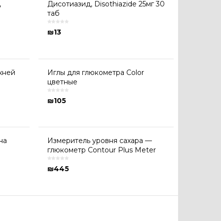
,
Дисотиазид, Disothiazide 25мг 30
таб
₪
13
жней
Иглы для глюкометра Color
цветные
₪
105
на
Измеритель уровня сахара —
глюкометр Contour Plus Meter
₪
445