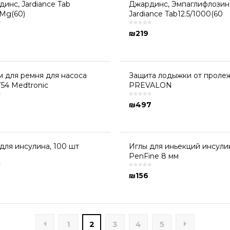
инс, Jardiance Tab
Джардинс, Эмпаглифлозин
Mg(60)
Jardiance Tab12.5/1000(60
4
₪
219
 для ремня для насоса
Защита лодыжки от проле
54 Medtronic
PREVALON
₪
497
для инсулина, 100 шт
Иглы для иньекций инсули
PenFine 8 мм
₪
156
1
2
3
4
5