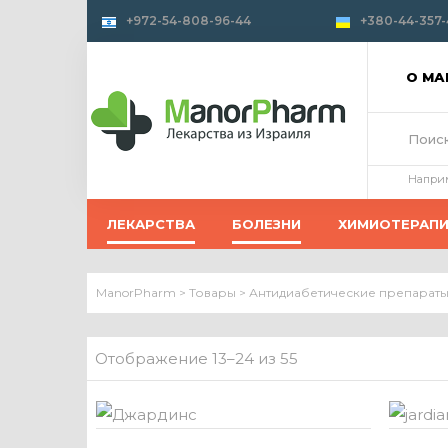
+972-54-808-96-44
+380-44-357-
О М
Напри
ЛЕКАРСТВА
БОЛЕЗНИ
ХИМИОТЕРАП
ManorPharm
>
Товары
>
Антидиабетические препараты
Отображение 13–24 из 55