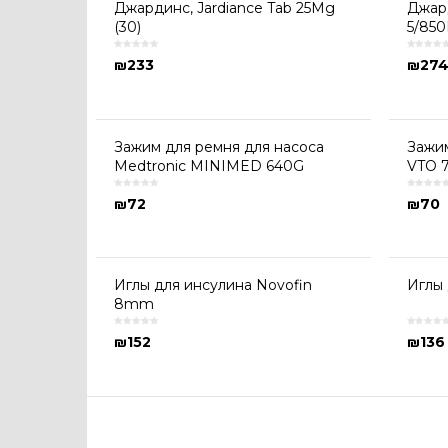
Джардинс, Jardiance Tab 25Mg
Джард
(30)
5/850
₪
233
₪
27
Зажим для ремня для насоса
Зажим
Medtronic MINIMED 640G
VTO 7
₪
72
₪
70
Иглы для инсулина Novofin
Иглы 
8mm
₪
152
₪
136