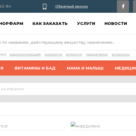
42-84
Обратный звонок
АНОРФАРМ
КАК ЗАКАЗАТЬ
УСЛУГИ
НОВОСТИ
мер:
жаропонижающее
онкология
аллергия
парацетамол
витамины
ИЯ
ВИТАМИНЫ И БАД
МАМА И МАЛЫШ
МЕДИЦИ
 из Израиля