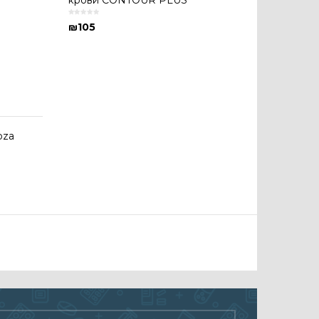
крови CONTOUR PLUS
₪
105
oza