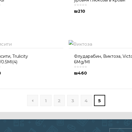
ur
уровня глюкозы в крови
₪
210
ити, Trulicity
Флударабин, Виктоза, Vict
/0.5Ml(4)
6Mg/Ml
8
₪
460
1
2
3
4
5