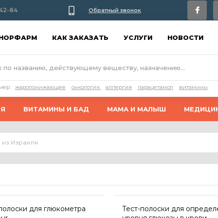
42-84
Обратный звонок
АНОРФАРМ
КАК ЗАКАЗАТЬ
УСЛУГИ
НОВОСТИ
мер:
жаропонижающее
онкология
аллергия
парацетамол
витамины
ИЯ
ВИТАМИНЫ И БАД
МАМА И МАЛЫШ
МЕДИЦИ
 из Израиля
полоски для глюкометра
Тест-полоски для определ