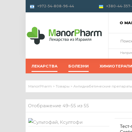
+972-54-808-96-44
+380-44-357-
О М
Напри
ЛЕКАРСТВА
БОЛЕЗНИ
ХИМИОТЕРАП
ManorPharm
>
Товары
>
Антидиабетические препараты
Отображение 49–55 из 55
Тест-