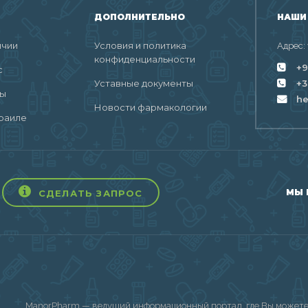
ДОПОЛНИТЕЛЬНО
НАШИ
ичии
Условия и политика
Адрес:
конфиденциальности
+9
с
Уставные документы
+3
ты
h
Новости фармакологии
раиле
МЫ 
СДЕЛАТЬ ЗАПРОС
ManorPharm — ведущий информационный портал, где Вы можете 