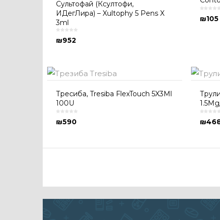
Conto
Сультофай (Ксултофи,
ИДегЛира) – Xultophy 5 Pens X
₪
105
3ml
₪
952
Тресиба, Tresiba FlexTouch 5X3Ml
Трулис
100U
1.5Mg
₪
590
₪
46