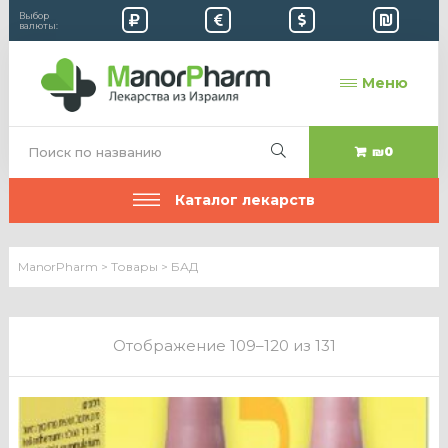
Выбор
валюты:
Меню
₪0
Каталог лекарств
ManorPharm
>
Товары
>
БАД
Отображение 109–120 из 131