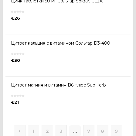
Цинк таблетки 50 мг Сольгар Solgar, США
€
26
Цитрат кальция с витамином Сольгар D3-400
€
30
Цитрат магния и витамин B6 плюс SupHerb
€
21
1
2
3
…
7
8
9