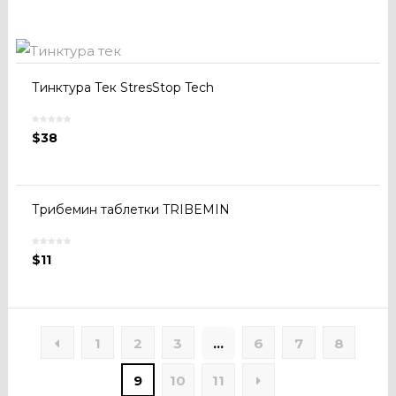
Тинктура Тек StresStop Tech
$
38
Трибемин таблетки TRIBEMIN
$
11
1
2
3
…
6
7
8
9
10
11