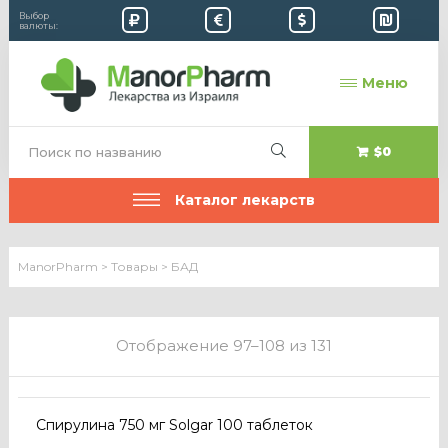
Выбор
валюты:
Меню
$0
Каталог лекарств
ManorPharm
>
Товары
>
БАД
Отображение 97–108 из 131
Спирулина 750 мг Solgar 100 таблеток