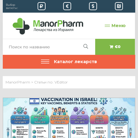
Выбор
валюты:
Меню
€0
Каталог лекарств
ManorPharm
>
Статьи по: VEditor