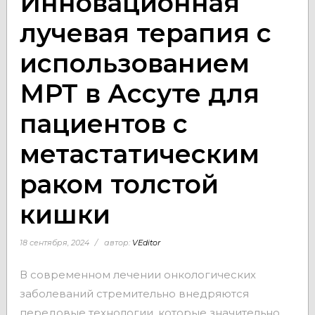
Инновационная
лучевая терапия с
использованием
МРТ в Ассуте для
пациентов с
метастатическим
раком толстой
кишки
18 сентября, 2024
автор:
VEditor
В современном лечении онкологических
заболеваний стремительно внедряются
передовые технологии, которые значительно