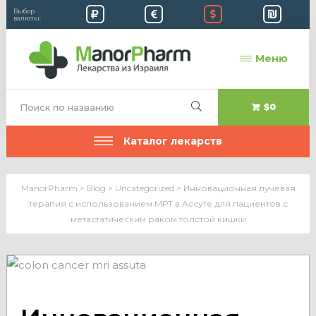
Выбор
валюты:
Меню
$0
Каталог лекарств
ManorPharm
>
Blog
>
Uncategorized
>
Инновационная лучевая
терапия с использованием МРТ в Ассуте для пациентов с
метастатическим раком толстой кишки