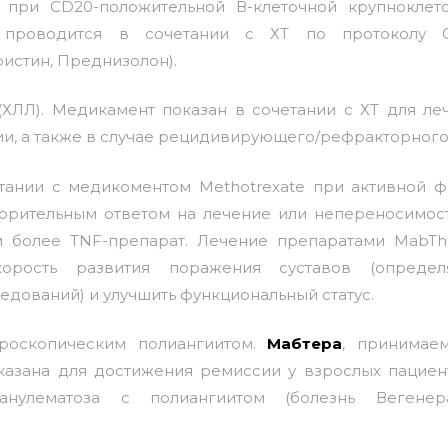
я при CD20-положительной В-клеточной крупноклет
 проводится в сочетании с ХТ по протоколу 
истин, Преднизолон).
ХЛЛ). Медикамент показан в сочетании с ХТ для ле
ии, а также в случае рецидивирующего/рефракторного
етании с медикоментом Methotrexate при активной 
ворительным ответом на лечение или непереносимос
и более TNF-препарат. Лечение препаратами MabTh
корость развития поражения суставов (определ
дований) и улучшить функциональный статус.
кроскопическим полиангиитом.
Мабтера
, принимае
азана для достижения ремиссии у взрослых пациен
нулематоза с полиангиитом (болезнь Вегенер