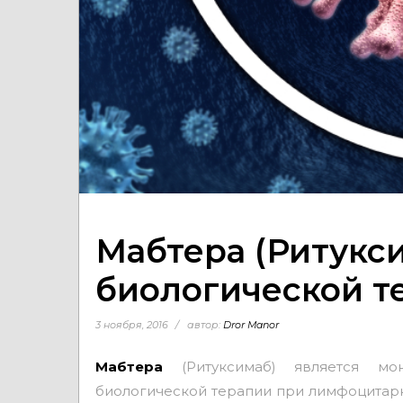
Мабтера (Ритукси
биологической т
3 ноября, 2016
автор:
Dror Manor
Мабтера
(Ритуксимаб) является мо
биологической терапии при лимфоцитар