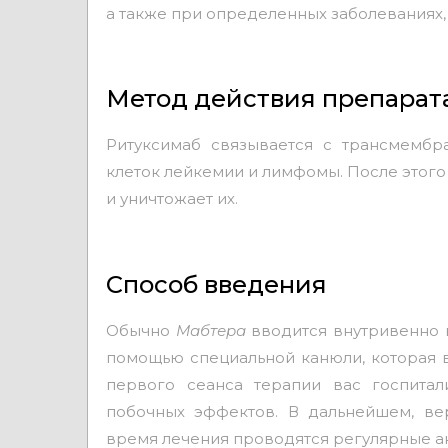
а также при определенных заболеваниях, 
Метод действия препарат
Ритуксимаб связывается с трансмембр
клеток лейкемии и лимфомы. После этого
и уничтожает их.
Способ введения
Обычно
Мабтера
вводится внутривенно в
помощью специальной канюли, которая в
первого сеанса терапии вас госпитал
побочных эффектов. В дальнейшем, ве
время лечения проводятся регулярные ан