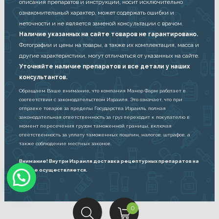
описания препаратов и инструкции, носит исключительно
ознакомительный характер, может содержать ошибки и
неточности и не является заменой консультации с врачом.
Наличие указанных на сайте товаров не гарантировано.
Фотографии и цены на товары, а также их комплектация, масса и
другие характеристики, могут отличаться от указанных на сайте.
Уточняйте наличие препаратов и все детали у наших
консультантов.
Обращаем Ваше внимание, что компания Манор Фарм работает в
соответствии с законодательством Израиля. Это означает, что при
отправке товаров за пределы Государства Израиль, полная
законодательная ответственность за груз переходит к покупателю в
момент пересечения грузом таможенной границы, включая
ответственность за уплату таможенных пошлин, налогов, штрафов, а
также соблюдение местных законов.
Внимание! Внутри Израиля доставка рецептурных препаратов на
дом не осуществляется.
C
0