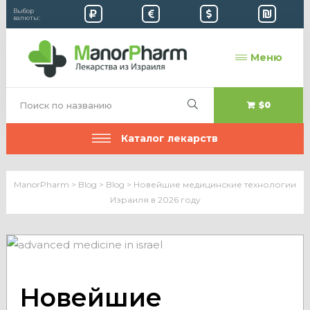
Выбор
валюты:
Меню
$0
Каталог лекарств
ManorPharm
>
Blog
>
Blog
>
Новейшие медицинские технологии
Израиля в 2026 году
Новейшие