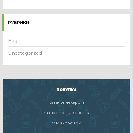
РУБРИКИ
Blog
Uncategorized
ПОКУПКА
Каталог лекарств
Как заказать лекарства
О Манорфарм