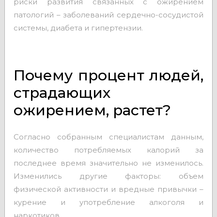
риски развития связанных с ожирением
патологий – заболеваний сердечно-сосудистой
системы, диабета и гипертензии.
Почему процент людей,
страдающих
ожирением, растет?
Согласно собранным специалистам данным,
количество потребляемых калорий за
последнее время значительно не изменилось.
Изменились другие факторы: объем
физической активности и вредные привычки –
курение и употребление алкоголя и
наркотиков.