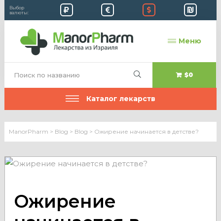
Выбор
валюты:
Меню
$0
Каталог лекарств
ManorPharm
>
Blog
>
Blog
>
Ожирение начинается в детстве?
Ожирение