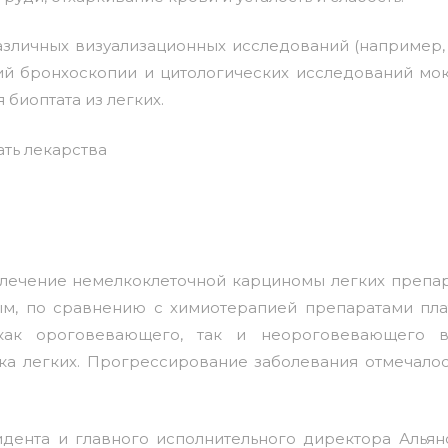
азличных визуализационных исследований (например,
ний бронхоскопии и цитологических исследований мо
биоптата из легких.
лечение немелкоклеточной карциномы легких препа
, по сравнению с химиотерапией препаратами пла
как ороговевающего, так и неороговевающего 
ка легких. Прогрессирование заболевания отмечалос
дента и главного исполнительного директора Альян