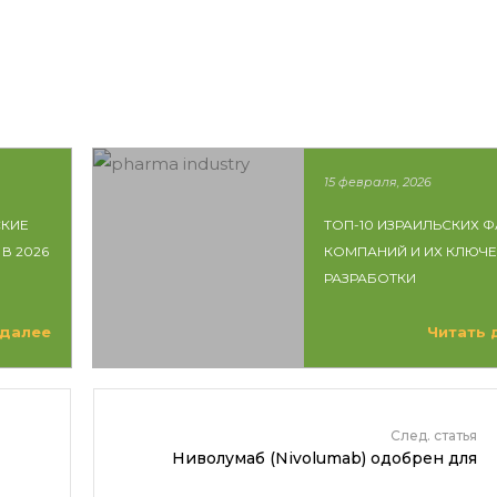
15 февраля, 2026
КИЕ
ТОП-10 ИЗРАИЛЬСКИХ 
В 2026
КОМПАНИЙ И ИХ КЛЮЧ
РАЗРАБОТКИ
 далее
Читать 
След. статья
Ниволумаб (Nivolumab) одобрен для
лечения рака головы и шеи