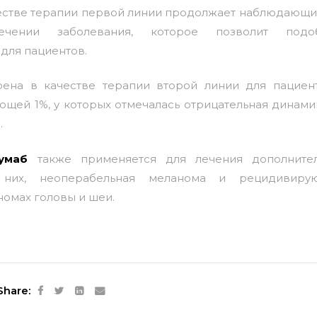
честве терапии первой линии продолжает наблюдающи
ении заболевания, которое позволит подоб
для пациентов.
рена в качестве терапии второй линии для пациен
щей 1%, у которых отмечалась отрицательная динами
.
умаб
также применяется для лечения дополните
и них, неоперабельная меланома и рецидивиру
омах головы и шеи.
Share: