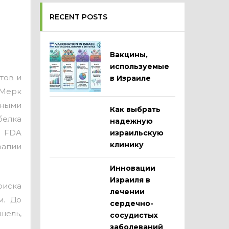
RECENT POSTS
Вакцины,
используемые
тов и
в Израиле
 Мерк
нными
Как выбрать
елка
надежную
е FDA
израильскую
клинику
рапии
Инновации
Израиля в
риска
лечении
м. До
сердечно-
шель,
сосудистых
заболеваний