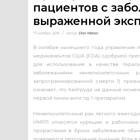
пациентов с заб
выраженной эксп
17 ноября, 2016
автор:
Dror Manor
В октябре нынешнего года управление п
медикаментов США (FDA) одобрило препа
для использования в качестве тера
заболеваниями
немелкоклеточным ра
запрограммированной смерти 1) прев
означает, что Кейтруда на данный моме
первой линии анти пд-1 препаратом.
Немелкоклеточный рак легкого ежегодно
НМРЛ относятся курящие и работники
прорастания в бронх заболевание обыч
появляются затруднения дыхания, боль в г