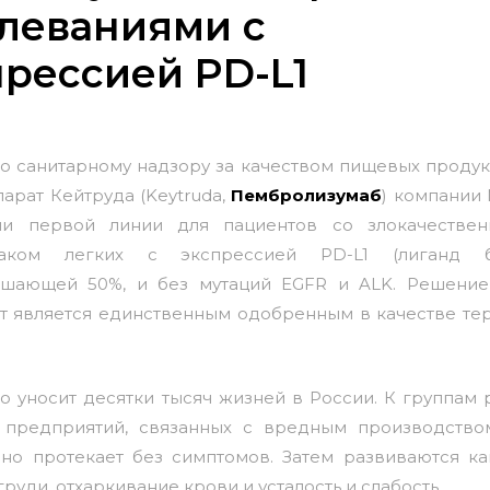
олеваниями с
рессией PD-L1
о санитарному надзору за качеством пищевых продук
рат Кейтруда (Keytruda,
Пембролизумаб
) компании
пии первой линии для пациентов со
злокачестве
ком легких с экспрессией PD-L1 (лиганд б
ышающей 50%, и без мутаций EGFR и ALK. Решени
нт является единственным одобренным в качестве те
 уносит десятки тысяч жизней в России. К группам 
 предприятий, связанных с вредным производство
но протекает без симптомов. Затем развиваются ка
руди, отхаркивание крови и усталость и слабость.