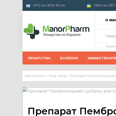
+972-54-808-96-44
+380-44-357-
О М
Напри
ЛЕКАРСТВА
БОЛЕЗНИ
ХИМИОТЕРАП
ManorPharm
>
Blog
>
Blog
>
Препарат Пембролизумаб о
Препарат Пембр