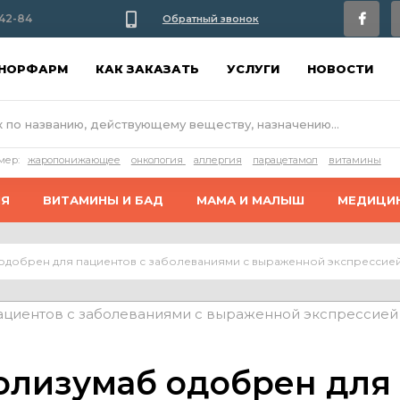
42-84
Обратный звонок
АНОРФАРМ
КАК ЗАКАЗАТЬ
УСЛУГИ
НОВОСТИ
мер:
жаропонижающее
онкология
аллергия
парацетамол
витамины
ИЯ
ВИТАМИНЫ И БАД
МАМА И МАЛЫШ
МЕДИЦИ
добрен для пациентов с заболеваниями с выраженной экспрессией
олизумаб одобрен для