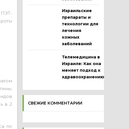
Израильские
 ПЭТ-
препараты и
кроты
технологии для
лечения
кожных
заболеваний
Телемедицина в
Израиле: Как она
меняет подход к
здравоохранению
ратом
тины.
видов
СВЕЖИЕ КОММЕНТАРИИ
ь в 2
са по