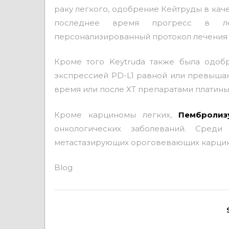
раку легкого, одобрение Кейтруды в ка
последнее время прогресс в леч
персонализированный протокол лечения 
Кроме того Keytruda также была одоб
экспрессией PD-L1 равной или превышаю
время или после ХТ препаратами платины
Кроме карциномы легких,
Пембролиз
онкологических заболеваний. Сред
метастазирующих ороговевающих карцин
Blog