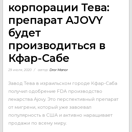
корпорации Тева:
препарат AJOVY
будет
производиться в
Кфар-Сабе
29 июля, 2020
автор:
Dror Manor
Завод Тева в израильском городе Кфар-Саба
получил одобрение FDA производство
лекарства Ajovy. Это перспективный препарат
от мигрени, который уже завоевал
популярность в США и активно наращивает
продажи по всему миру.