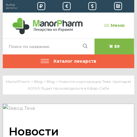
Выбор
валюты:
Меню
$0
Каталог лекарств
ManorPharm
>
Blog
>
Blog
>
Новости корпорации Тева: препарат
AJOVY будет производиться в Кфар-Сабе
Новости