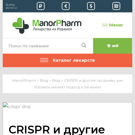
Выбор
валюты:
Меню
₪0
Каталог лекарств
ManorPharm
>
Blog
>
Blog
>
CRISPR и другие прорывы: как
Израиль меняет подход к лечению
CRISPR и другие