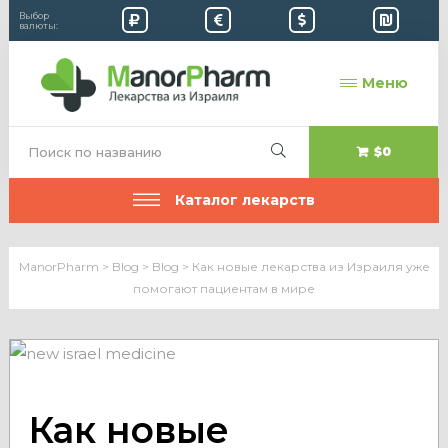
Выбор
валюты:
Меню
$0
Каталог лекарств
ManorPharm
>
Blog
>
Blog
>
Как новые лекарства из Израиля уже
помогают пациентам в мире
Как новые